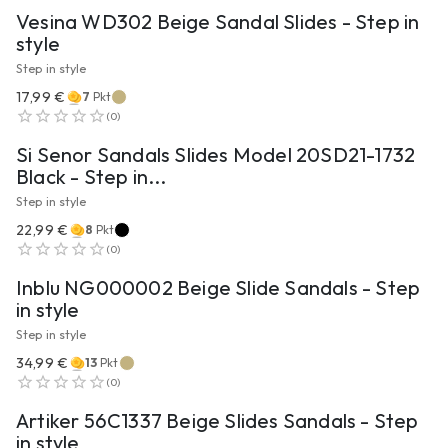
Vesina WD302 Beige Sandal Slides - Step in
style
Step in style
17,99 €
7
Pkt
ZUM PRODUKT
(
0
)
Si Senor Sandals Slides Model 20SD21-1732
Black - Step in...
Step in style
22,99 €
8
Pkt
ZUM PRODUKT
(
0
)
Inblu NG000002 Beige Slide Sandals - Step
in style
Step in style
34,99 €
13
Pkt
ZUM PRODUKT
(
0
)
Artiker 56C1337 Beige Slides Sandals - Step
in style