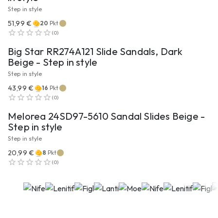
Step in style
51,99 €
20
Pkt
ZUM PRODUKT
(
0
)
Big Star RR274A121 Slide Sandals, Dark
Beige - Step in style
Step in style
43,99 €
16
Pkt
ZUM PRODUKT
(
0
)
Melorea 24SD97-5610 Sandal Slides Beige -
Step in style
Step in style
20,99 €
8
Pkt
(
0
)