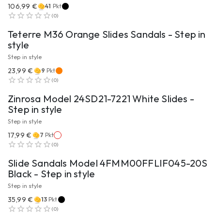
106,99 €
41
Pkt
ZUM PRODUKT
(
0
)
Teterre M36 Orange Slides Sandals - Step in
style
Step in style
23,99 €
9
Pkt
ZUM PRODUKT
(
0
)
Zinrosa Model 24SD21-7221 White Slides -
Step in style
Step in style
17,99 €
7
Pkt
ZUM PRODUKT
(
0
)
Slide Sandals Model 4FMM00FFLIF045-20S
Black - Step in style
Step in style
35,99 €
13
Pkt
ZUM PRODUKT
(
0
)