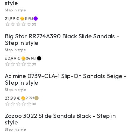
style
Step in style
21,99 €
8
Pkt
ZUM PRODUKT
(
0
)
Big Star RR274A390 Black Slide Sandals -
Step in style
Step in style
62,99 €
24
Pkt
ZUM PRODUKT
(
0
)
Acimine 0739-CLA-1 Slip-On Sandals Beige -
Step in style
Step in style
23,99 €
9
Pkt
ZUM PRODUKT
(
0
)
Zazoo 3022 Slide Sandals Black - Step in
style
Step in style