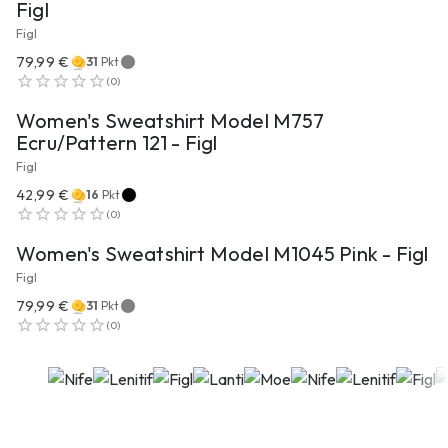
Figl
Figl
79,99 €
31
Pkt
ZUM PRODUKT
(
0
)
Women's Sweatshirt Model M757
Ecru/Pattern 121 - Figl
Figl
42,99 €
16
Pkt
ZUM PRODUKT
(
0
)
Women's Sweatshirt Model M1045 Pink - Figl
Figl
79,99 €
31
Pkt
(
0
)