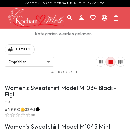
KOSTENLOSER VERSAND MIT VIP-KONTO
Kategorien werden geladen…
FILTERN
Empfohlen
4 PRODUKTE
ZUM PRODUKT
Women's Sweatshirt Model M1034 Black -
Figl
Figl
64,99 €
25
Pkt
ZUM PRODUKT
(
0
)
Women’s Sweatshirt Model M1045 Mint -