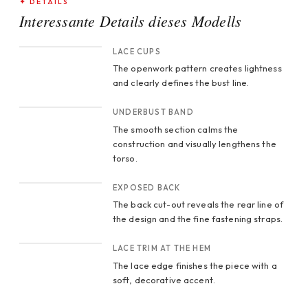
✦ DETAILS
Interessante Details dieses Modells
AUSSCHNITT 1
LACE CUPS
The openwork pattern creates lightness
and clearly defines the bust line.
AUSSCHNITT 2
UNDERBUST BAND
The smooth section calms the
construction and visually lengthens the
torso.
AUSSCHNITT 3
EXPOSED BACK
The back cut-out reveals the rear line of
the design and the fine fastening straps.
AUSSCHNITT 4
LACE TRIM AT THE HEM
The lace edge finishes the piece with a
soft, decorative accent.