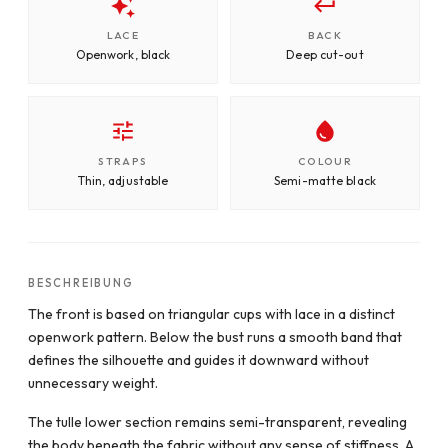
LACE
BACK
Openwork, black
Deep cut-out
STRAPS
COLOUR
Thin, adjustable
Semi-matte black
BESCHREIBUNG
The front is based on triangular cups with lace in a distinct
openwork pattern. Below the bust runs a smooth band that
defines the silhouette and guides it downward without
unnecessary weight.
The tulle lower section remains semi-transparent, revealing
the body beneath the fabric without any sense of stiffness. A