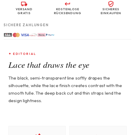
VERSAND
KOSTENLOSE
SICHERES
GRATIS
RÜCKSENDUNG
EINKAUFEN
SICHERE ZAHLUNGEN
✦ EDITORIAL
Lace that draws the eye
The black, semi-transparent line softly drapes the
silhouette, while the lace finish creates contrast with the
smooth tulle. The deep back cut and thin straps lend the
design lightness.