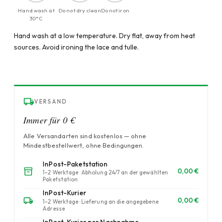
Hand wash at
Do not dry clean
Do not iron
30°C
Hand wash at a low temperature. Dry flat, away from heat
sources. Avoid ironing the lace and tulle.
VERSAND
Immer für 0 €
Alle Versandarten sind kostenlos — ohne
Mindestbestellwert, ohne Bedingungen.
InPost-Paketstation
0,00 €
1–2 Werktage · Abholung 24/7 an der gewählten
Paketstation
InPost-Kurier
0,00 €
1–2 Werktage · Lieferung an die angegebene
Adresse