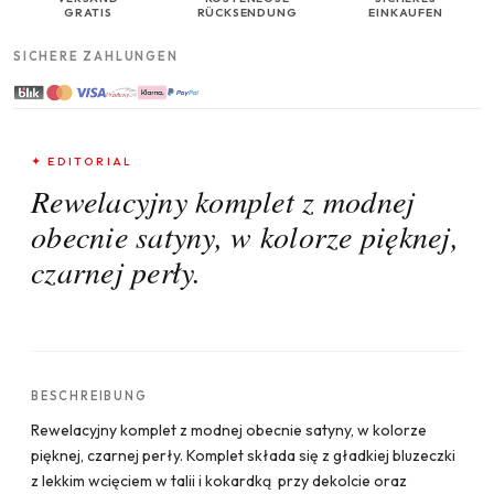
GRATIS
RÜCKSENDUNG
EINKAUFEN
SICHERE ZAHLUNGEN
✦ EDITORIAL
Rewelacyjny komplet z modnej
obecnie satyny, w kolorze pięknej,
czarnej perły.
BESCHREIBUNG
Rewelacyjny komplet z modnej obecnie satyny, w kolorze
pięknej, czarnej perły. Komplet składa się z gładkiej bluzeczki
z lekkim wcięciem w talii i kokardką przy dekolcie oraz