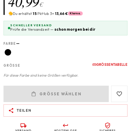
40,99
€
Du erhältst
15
Pkt
lub 3×
13,66 €
Klarna.
SCHNELLER VERSAND
Prüfe die Versandzeit —
schon morgen bei dir
—
FARBE
GRÖSSENTABELLE
GRÖSSE
Für diese Farbe sind keine Größen verfügbar.
GRÖSSE WÄHLEN
TEILEN
VERSAND
KOSTENLOSE
SICHERES