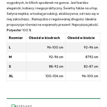
wygodnych, krótkich spodenek na gumce. Jest bardzo
elegancki, kobiecy i mega praktyczny. Świetny także na urlop.
Satyna miękka, włoskiej produkcji, ekskluzywna, od razu się w
niej zakochasz... Ramiączka o regulowanej długości. Idealna
propozycja również na wspaniały prezent. Najwyższa jakość.
Polyester
100 %
Rozmiar
Obwód w biodrach
Obwód w biuście
L
96-100 cm
92-96 cm
M
92-96 cm
8792 cm
S
88-92 cm
82-87 cm
XL
100-104 cm
96-100 cm
VERSAND